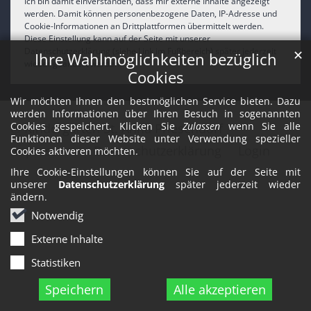
Ich bin damit einverstanden, dass mir externe Inhalte angezeigt
werden. Damit können personenbezogene Daten, IP-Adresse und
Cookie-Informationen an Drittplattformen übermittelt werden.
Diese Einstellung kann auf der Seite mit unserer
Datenschutzerklärung (siehe Link im Fußbereich) später jederzeit
✕
Ihre Wahlmöglichkeiten bezüglich
wieder geändert werden.
Cookies
Wir möchten Ihnen den bestmöglichen Service bieten. Dazu
werden Informationen über Ihren Besuch in sogenannten
Cookies gespeichert. Klicken Sie
Zulassen
wenn Sie alle
© Kindergarten St. Anna Priesendorf
Funktionen dieser Website unter Verwendung spezieller
Impressum
Datenschutzerklärung
Login
Cookies aktiveren möchten.
Ihre Cookie-Einstellungen können Sie auf der Seite mit
unserer
Datenschutzerklärung
später jederzeit wieder
ändern.
Notwendig
Externe Inhalte
Statistiken
Speichern
Alle akzeptieren